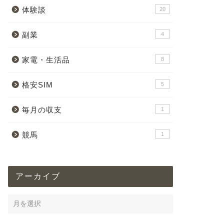
体験談
20
副業
4
家電・生活品
8
格安SIM
5
毎月の収支
1
競馬
1
アーカイブ