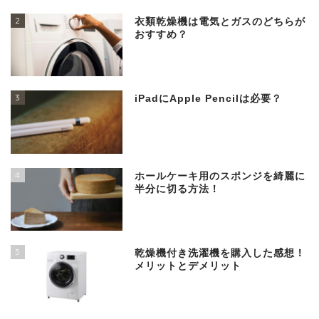
2
衣類乾燥機は電気とガスのどちらが
おすすめ？
3
iPadにApple Pencilは必要？
4
ホールケーキ用のスポンジを綺麗に
半分に切る方法！
5
乾燥機付き洗濯機を購入した感想！
メリットとデメリット