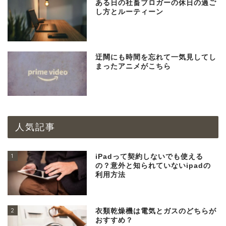
ある日の社畜ブロガーの休日の過ご
し方とルーティーン
迂闊にも時間を忘れて一気見してし
まったアニメがこちら
人気記事
1
iPadって契約しないでも使える
の？意外と知られていないipadの
利用方法
2
衣類乾燥機は電気とガスのどちらが
おすすめ？