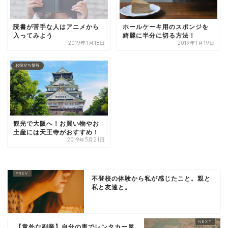
読書が苦手な人はアニメから
ホールケーキ用のスポンジを
入ってみよう
綺麗に半分に切る方法！
2019年1月18日
2019年1月19日
お役立ち情報
観光で大阪へ！お買い物やお
土産には天王寺がおすすめ！
2019年5月21日
不登校の体験から私が感じたこと。親と
私と友達と。
【意外な副業】自分の車でレンタカー屋